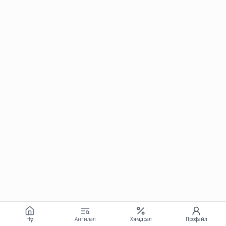
Нүүр
Ангилал
Хямдрал
Профайл