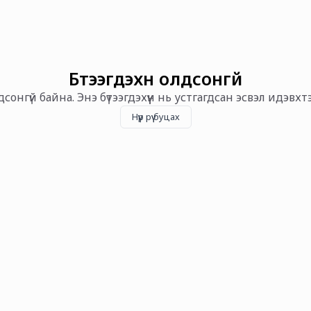
Бүтээгдэхүүн олдсонгүй
олдсонгүй байна. Энэ бүтээгдэхүүн нь устгагдсан эсвэл идэвх
Нүүр рүү буцах