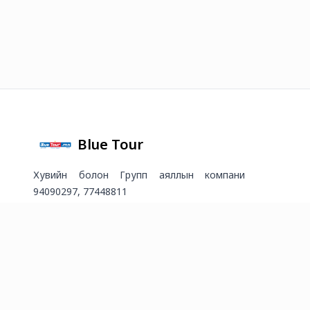
Blue Tour
Хувийн болон Групп аяллын компани
94090297, 77448811
2026
©
Онлайн худалдааг хөгжүүлэгч
платформ.