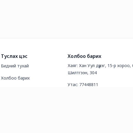
Туслах цэс
Холбоо барих
Хаяг: Хан Уул дүүрэг, 15-р хороо,
Бидний тухай
Шилтгээн, 304
Холбоо барих
Утас: 77448811
Түгээмэл асуултууд
И-мэйл хаяг: info@bluetour.mn
Нийтлэл