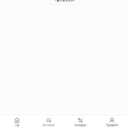
Нүүр
Ангилал
Хямдрал
Профайл