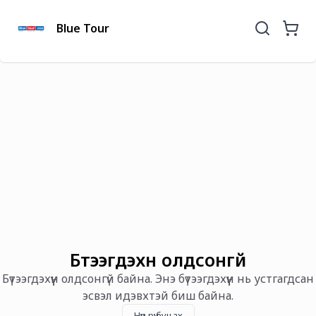
Blue Tour
Бүтээгдэхүүн олдсонгүй
Бүтээгдэхүүн олдсонгүй байна. Энэ бүтээгдэхүүн нь устгагдсан
эсвэл идэвхтэй биш байна.
Нүүр рүү буцах