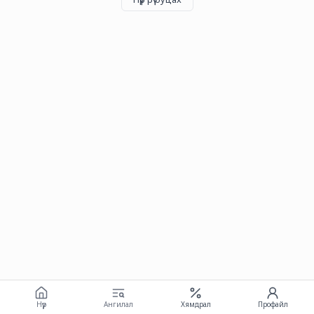
Нүүр
Ангилал
Хямдрал
Профайл