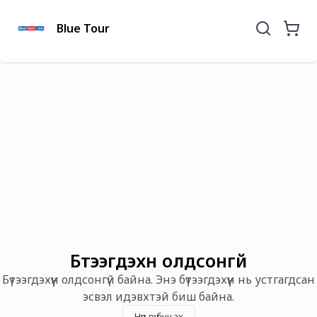
Blue Tour
Бүтээгдэхүүн олдсонгүй
Бүтээгдэхүүн олдсонгүй байна. Энэ бүтээгдэхүүн нь устгагдсан
эсвэл идэвхтэй биш байна.
Нүүр рүү буцах