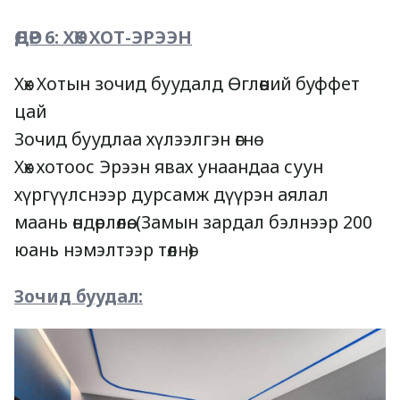
ӨДӨР 6: ХӨХ ХОТ-ЭРЭЭН
Хөх Хотын зочид буудалд Өглөөний буффет 
цай 
Зочид буудлаа хүлээлгэн өгнө
Хөх хотоос Эрээн явах унаандаа суун 
хүргүүлснээр дурсамж дүүрэн аялал 
маань өндөрлөлөө. (Замын зардал бэлнээр 200 
юань нэмэлтээр төлнө) 
Зочид буудал: