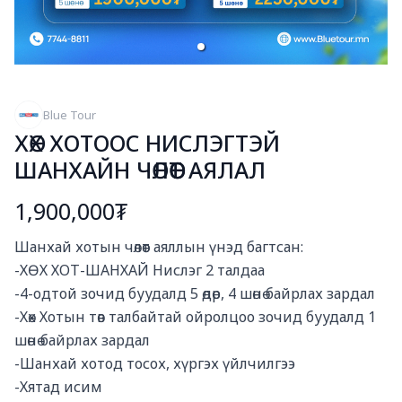
Blue Tour
ХӨХ ХОТООС НИСЛЭГТЭЙ
ШАНХАЙН ЧӨЛӨӨТ АЯЛАЛ
1,900,000₮
Богино тайлбар
Шанхай хотын чөлөөт аяллын үнэд багтсан:

-ХӨХ ХОТ-ШАНХАЙ Нислэг 2 талдаа

-4-одтой зочид буудалд 5 өдөр, 4 шөнө байрлах зардал

-Хөх Хотын төв талбайтай ойролцоо зочид буудалд 1 
шөнө байрлах зардал

-Шанхай хотод тосох, хүргэх үйлчилгээ

-Хятад исим
