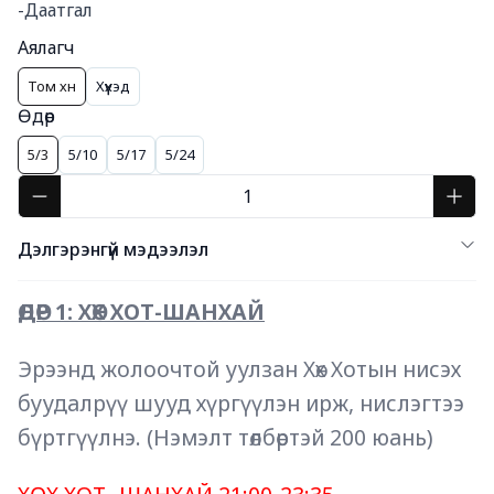
-Даатгал
Аялагч
Том хүн
Хүүхэд
Өдөр
5/3
5/10
5/17
5/24
Дэлгэрэнгүй мэдээлэл
ӨДӨР 1: ХӨХ ХОТ-ШАНХАЙ
Эрээнд жолоочтой уулзан Хөх Хотын нисэх 
буудалрүү шууд хүргүүлэн ирж, нислэгтээ 
бүртгүүлнэ. (Нэмэлт төлбөртэй 200 юань) 