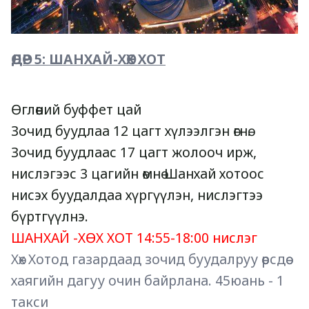
ӨДӨР 5: ШАНХАЙ-ХӨХ ХОТ
Өглөөний буффет цай
Зочид буудлаа 12 цагт хүлээлгэн өгнө. 
Зочид буудлаас 17 цагт жолооч ирж, 
нислэгээс 3 цагийн өмнө Шанхай хотоос 
нисэх буудалдаа хүргүүлэн, нислэгтээ 
бүртгүүлнэ. 
ШАНХАЙ -ХӨХ ХОТ 14:55-18:00 нислэг
Хөх Хотод газардаад зочид буудалруу өөрсдөө 
хаягийн дагуу очин байрлана. 45юань - 1 
такси