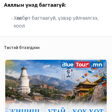
Аяллын үнэд багтаагүй:
Хөтөлбөрт багтаагүй, үзвэр үйлчилгээ, 
хоол
Төстэй бүтээгдэхүүн