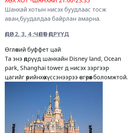
ХӨХ ХОТ -ШАНХАЙ 21:00-23:35
Шанхай хотын нисэх буудлаас тосж 
аван,буудалдаа байрлан амарна.
ӨДӨР 2, 3, 4 :ЧӨЛӨӨТ ӨДРҮҮД
Өглөөний буффет цай 
Та энэ өдрүүд шанхайн Disney land, Ocean 
park, Shanghai tower д нисэх зэргээр 
цагийг өөрийнхөө хүссэнээрээ өнгөрөөх боломжтой.