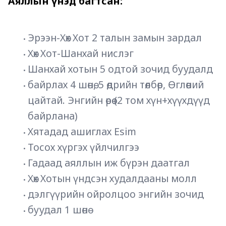
Аяллын үнэд багтсан:
Эрээн-Хөх Хот 2 талын замын зардал
Хөх Хот-Шанхай нислэг 
Шанхай хотын 5 одтой зочид буудалд
байрлах 4 шөнө, 5 өдрийн төлбөр, Өглөөний 
цайтай. Энгийн өрөө (2 том хүн+хүүхдүүд 
байрлана)
Хятадад ашиглах Esim
Тосох хүргэх үйлчилгээ
Гадаад аяллын иж бүрэн даатгал
Хөх Хотын үндсэн худалдааны молл
дэлгүүрийн ойролцоо энгийн зочид
буудал 1 шөнө