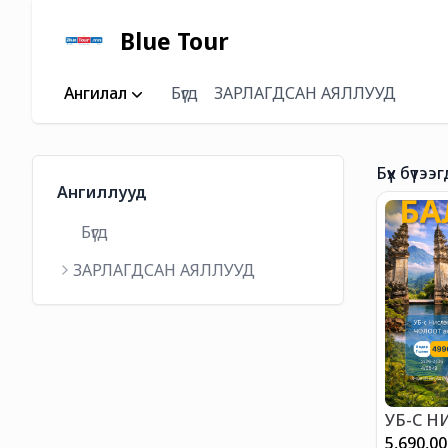
Blue Tour
Ангилал
Бүгд
ЗАРЛАГДСАН АЯЛЛУУД
Бүх бүтээг
Ангиллууд
Бүгд
ЗАРЛАГДСАН АЯЛЛУУД
УБ-С Н
ХӨТӨЛБ
5,690,0