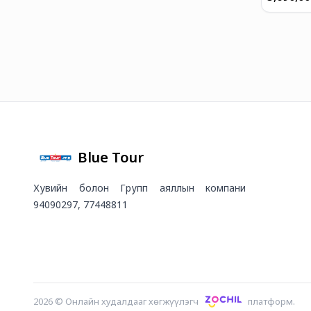
ӨДӨР
Blue Tour
Хувийн болон Групп аяллын компани
94090297, 77448811
2026
©
Онлайн худалдааг хөгжүүлэгч
платформ.