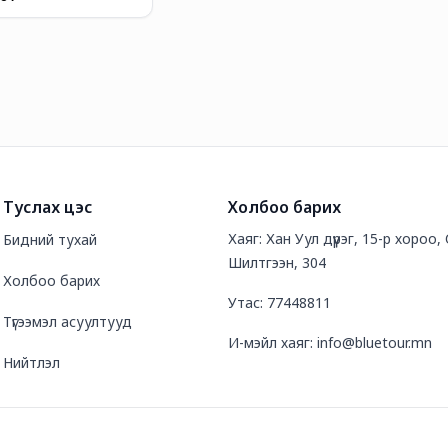
Туслах цэс
Холбоо барих
Хаяг: Хан Уул дүүрэг, 15-р хороо,
Бидний тухай
Шилтгээн, 304
Холбоо барих
Утас: 77448811
Түгээмэл асуултууд
И-мэйл хаяг: info@bluetour.mn
Нийтлэл