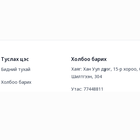
Туслах цэс
Холбоо барих
Хаяг: Хан Уул дүүрэг, 15-р хороо,
Бидний тухай
Шилтгээн, 304
Холбоо барих
Утас: 77448811
Түгээмэл асуултууд
И-мэйл хаяг: info@bluetour.mn
Нийтлэл