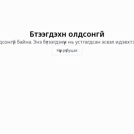
Бүтээгдэхүүн олдсонгүй
олдсонгүй байна. Энэ бүтээгдэхүүн нь устгагдсан эсвэл идэвх
Нүүр рүү буцах