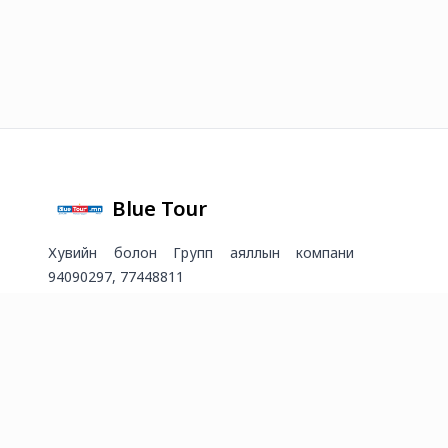
Blue Tour
Хувийн болон Групп аяллын компани
94090297, 77448811
2026
©
Онлайн худалдааг хөгжүүлэгч
платформ.