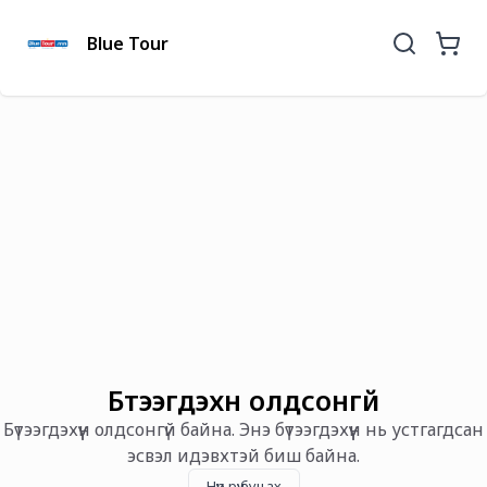
Blue Tour
Бүтээгдэхүүн олдсонгүй
Бүтээгдэхүүн олдсонгүй байна. Энэ бүтээгдэхүүн нь устгагдсан
эсвэл идэвхтэй биш байна.
Нүүр рүү буцах