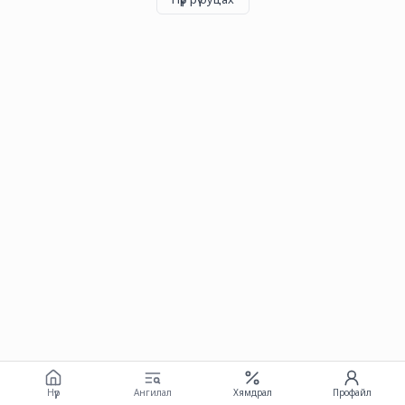
Нүүр
Ангилал
Хямдрал
Профайл