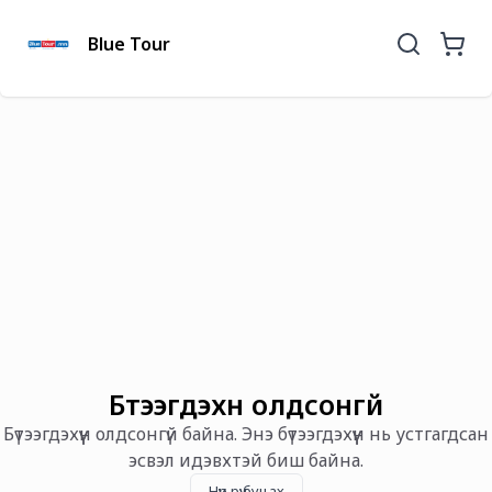
Blue Tour
Бүтээгдэхүүн олдсонгүй
Бүтээгдэхүүн олдсонгүй байна. Энэ бүтээгдэхүүн нь устгагдсан
эсвэл идэвхтэй биш байна.
Нүүр рүү буцах