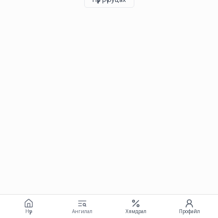
Нүүр
Ангилал
Хямдрал
Профайл