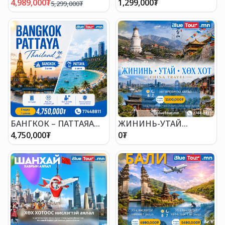
АЯЛАЛ
4,989,000
₮
1,299,000
₮
5,299,000
₮
БАНГКОК – ПАТТАЯА
ЖИНИНЬ-УТАЙ
АЯЛАЛ
ГҮМБЭН-ХӨХ ХОТЫН
4,750,000
₮
0
₮
АЯЛАЛ