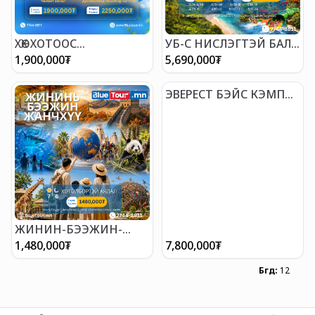
ХӨХ ХОТООС
УБ-С НИСЛЭГТЭЙ БАЛИ
НИСЛЭГТЭЙ ШАНХАЙН
ХӨТӨЛБӨРТЭЙ АЯЛАЛ 8 ӨДӨР
1,900,000
₮
5,690,000
₮
ЧӨЛӨӨТ АЯЛАЛ
ЭВЕРЕСТ БЭЙС КЭМП
АЯЛАЛ
ЖИНИН-БЭЭЖИН-
ЖАНЧХҮҮ АЯЛАЛ
1,480,000
₮
7,800,000
₮
Бүгд
:
12